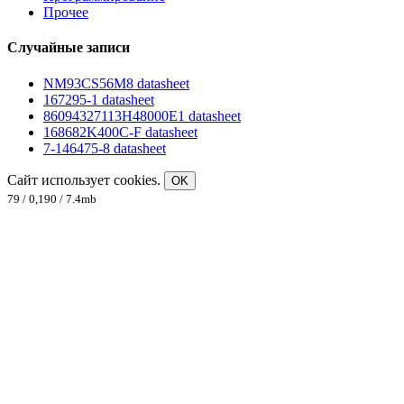
Прочее
Случайные записи
NM93CS56M8 datasheet
167295-1 datasheet
86094327113H48000E1 datasheet
168682K400C-F datasheet
7-146475-8 datasheet
Сайт использует cookies.
OK
79 / 0,190 / 7.4mb