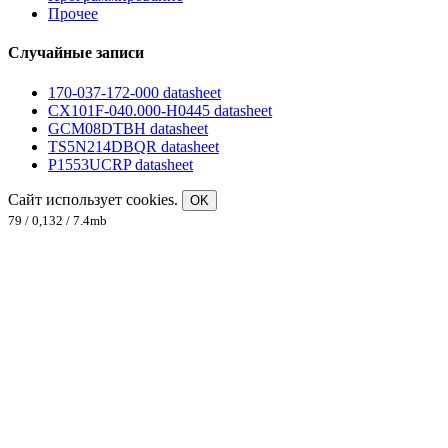
Прочее
Случайные записи
170-037-172-000 datasheet
CX101F-040.000-H0445 datasheet
GCM08DTBH datasheet
TS5N214DBQR datasheet
P1553UCRP datasheet
Сайт использует cookies.
OK
79 / 0,132 / 7.4mb