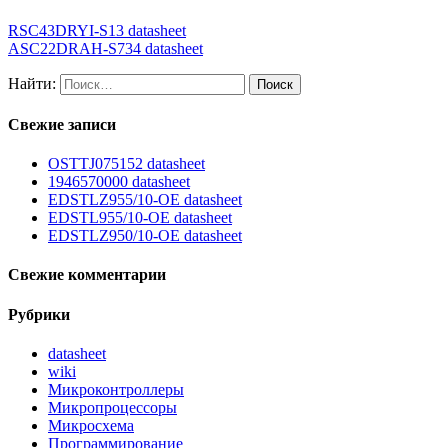
RSC43DRYI-S13 datasheet
ASC22DRAH-S734 datasheet
Найти:
Свежие записи
OSTTJ075152 datasheet
1946570000 datasheet
EDSTLZ955/10-OE datasheet
EDSTL955/10-OE datasheet
EDSTLZ950/10-OE datasheet
Свежие комментарии
Рубрики
datasheet
wiki
Микроконтроллеры
Микропроцессоры
Микросхема
Программирование