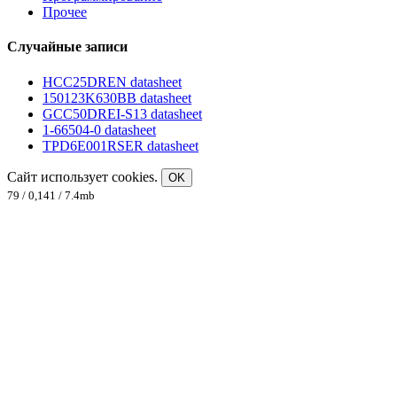
Прочее
Случайные записи
HCC25DREN datasheet
150123K630BB datasheet
GCC50DREI-S13 datasheet
1-66504-0 datasheet
TPD6E001RSER datasheet
Сайт использует cookies.
OK
79 / 0,141 / 7.4mb