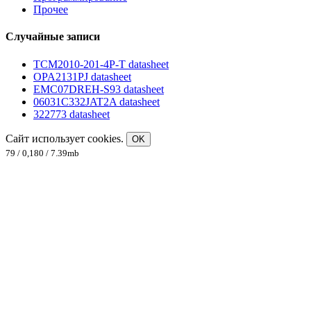
Прочее
Случайные записи
TCM2010-201-4P-T datasheet
OPA2131PJ datasheet
EMC07DREH-S93 datasheet
06031C332JAT2A datasheet
322773 datasheet
Сайт использует cookies.
OK
79 / 0,180 / 7.39mb