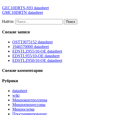
GEC10DRTS-S93 datasheet
GMC10DRTN datasheet
Найти:
Свежие записи
OSTTJ075152 datasheet
1946570000 datasheet
EDSTLZ955/10-OE datasheet
EDSTL955/10-OE datasheet
EDSTLZ950/10-OE datasheet
Свежие комментарии
Рубрики
datasheet
wiki
Микроконтроллеры
Микропроцессоры
Микросхема
Программирование