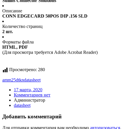
Sullins Connector Solutions
Описание
CONN EDGECARD 50POS DIP .156 SLD
Количество страниц
2 шт.
Форматы файла
HTML, PDF
(Для просмотра требуется Adobe Acrobat Reader)
Просмотрено:
280
amm25dtkn
datasheet
17 марта, 2020
Комментариев нет
Администратор
datasheet
Добавить комментарий
Для отправки комментария вам необходимо
авторизоваться
.