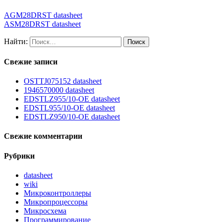
AGM28DRST datasheet
ASM28DRST datasheet
Найти:
Свежие записи
OSTTJ075152 datasheet
1946570000 datasheet
EDSTLZ955/10-OE datasheet
EDSTL955/10-OE datasheet
EDSTLZ950/10-OE datasheet
Свежие комментарии
Рубрики
datasheet
wiki
Микроконтроллеры
Микропроцессоры
Микросхема
Программирование