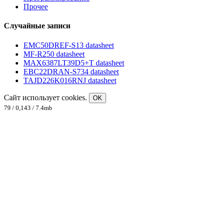
Прочее
Случайные записи
EMC50DREF-S13 datasheet
MF-R250 datasheet
MAX6387LT39D5+T datasheet
EBC22DRAN-S734 datasheet
TAJD226K016RNJ datasheet
Сайт использует cookies.
OK
79 / 0,143 / 7.4mb