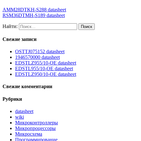
AMM28DTKH-S288 datasheet
RSM36DTMH-S189 datasheet
Найти:
Свежие записи
OSTTJ075152 datasheet
1946570000 datasheet
EDSTLZ955/10-OE datasheet
EDSTL955/10-OE datasheet
EDSTLZ950/10-OE datasheet
Свежие комментарии
Рубрики
datasheet
wiki
Микроконтроллеры
Микропроцессоры
Микросхема
Программирование