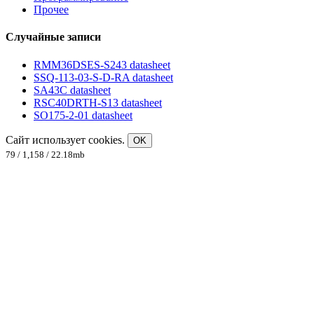
Прочее
Случайные записи
RMM36DSES-S243 datasheet
SSQ-113-03-S-D-RA datasheet
SA43C datasheet
RSC40DRTH-S13 datasheet
SO175-2-01 datasheet
Сайт использует cookies.
OK
79 / 1,158 / 22.18mb