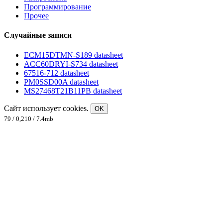
Программирование
Прочее
Случайные записи
ECM15DTMN-S189 datasheet
ACC60DRYI-S734 datasheet
67516-712 datasheet
PM0SSD00A datasheet
MS27468T21B11PB datasheet
Сайт использует cookies.
OK
79 / 0,210 / 7.4mb