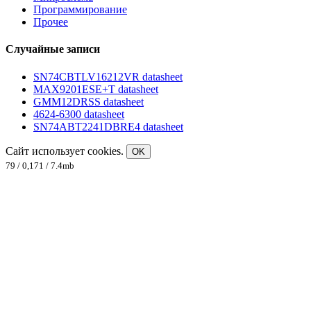
Программирование
Прочее
Случайные записи
SN74CBTLV16212VR datasheet
MAX9201ESE+T datasheet
GMM12DRSS datasheet
4624-6300 datasheet
SN74ABT2241DBRE4 datasheet
Сайт использует cookies.
OK
79 / 0,171 / 7.4mb