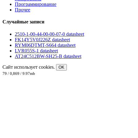
Программирование
Прочее
Случайные записи
2510-1-00-44-00-00-07-0 datasheet
FK14Y5V0J226Z datasheet
RYM06DTMT-S664 datasheet
LVR055S-1 datasheet
AT24C512BW-SH25-B datasheet
Сайт использует cookies.
OK
79 / 0,869 / 9.97mb