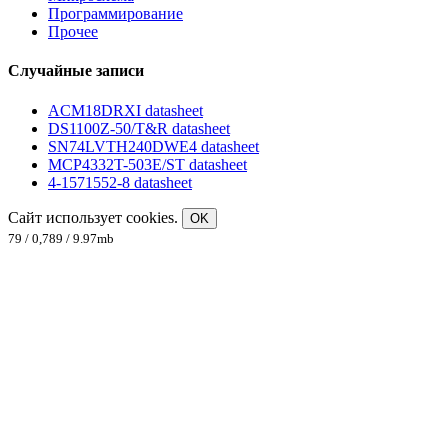
Программирование
Прочее
Случайные записи
ACM18DRXI datasheet
DS1100Z-50/T&R datasheet
SN74LVTH240DWE4 datasheet
MCP4332T-503E/ST datasheet
4-1571552-8 datasheet
Сайт использует cookies.
OK
79 / 0,789 / 9.97mb