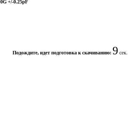
0G +/-0.25pF
8
Подождите, идет подготовка к скачиванию:
сек.