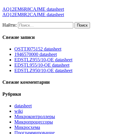
AQ12EM6R8CAJME datasheet
AQ12EM8R2CAJME datasheet
Найти:
Свежие записи
OSTTJ075152 datasheet
1946570000 datasheet
EDSTLZ955/10-OE datasheet
EDSTL955/10-OE datasheet
EDSTLZ950/10-OE datasheet
Свежие комментарии
Рубрики
datasheet
wiki
Микроконтроллеры
Микропроцессоры
Микросхема
Программирование