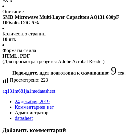
AVX
Описание
SMD Microwave Multi-Layer Capacitors AQ131 680pF
100volts C0G 5%
Количество страниц
10 шт.
Форматы файла
HTML, PDF
(Для просмотра требуется Adobe Acrobat Reader)
9
Подождите, идет подготовка к скачиванию:
сек.
Просмотрено:
223
aq131m681ja1me
datasheet
24 декабря, 2019
Комментариев нет
Администратор
datasheet
Добавить комментарий