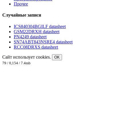
Прочее
Случайные записи
ICS840304BGILF datasheet
GSM22DRXH datasheet
PN4249 datasheet
SN74ABT843NSRE4 datasheet
RCC08DRXS datasheet
Сайт использует cookies.
OK
79 / 0,154 / 7.4mb