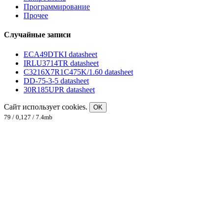
Программирование
Прочее
Случайные записи
ECA49DTKI datasheet
IRLU3714TR datasheet
C3216X7R1C475K/1.60 datasheet
DD-75-3-5 datasheet
30R185UPR datasheet
Сайт использует cookies.
OK
79 / 0,127 / 7.4mb