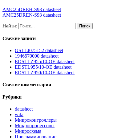
AMC25DREH-S93 datasheet
AMC25DREN-S93 datasheet
Найти:
Свежие записи
OSTTJ075152 datasheet
1946570000 datasheet
EDSTLZ955/10-OE datasheet
EDSTL955/10-OE datasheet
EDSTLZ950/10-OE datasheet
Свежие комментарии
Рубрики
datasheet
wiki
Микроконтроллеры
Микропроцессоры
Микросхема
Программирование