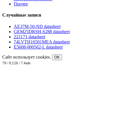
Прочее
Случайные записи
AE37M-50-ND datasheet
GEM25DRSH-S288 datasheet
222171 datasheet
74LVTH16501MEA datasheet
E5608-000562-L datasheet
Сайт использует cookies.
OK
79 / 0,126 / 7.4mb