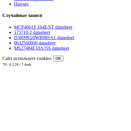
Прочее
Случайные записи
MCP4661T-104E/ST datasheet
175710-2 datasheet
D38999/20WB98SAL datasheet
0632560000 datasheet
MS27484E10A35S datasheet
Сайт использует cookies.
OK
79 / 0,129 / 7.4mb