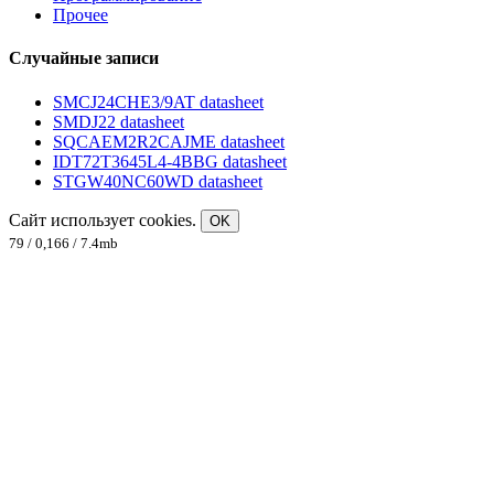
Прочее
Случайные записи
SMCJ24CHE3/9AT datasheet
SMDJ22 datasheet
SQCAEM2R2CAJME datasheet
IDT72T3645L4-4BBG datasheet
STGW40NC60WD datasheet
Сайт использует cookies.
OK
79 / 0,166 / 7.4mb