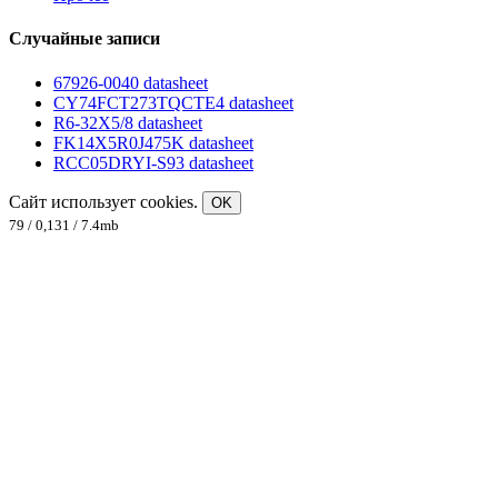
Случайные записи
67926-0040 datasheet
CY74FCT273TQCTE4 datasheet
R6-32X5/8 datasheet
FK14X5R0J475K datasheet
RCC05DRYI-S93 datasheet
Сайт использует cookies.
OK
79 / 0,131 / 7.4mb