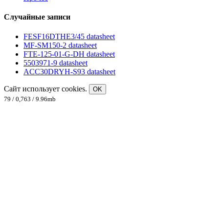
Случайные записи
FESF16DTHE3/45 datasheet
MF-SM150-2 datasheet
FTE-125-01-G-DH datasheet
5503971-9 datasheet
ACC30DRYH-S93 datasheet
Сайт использует cookies.
OK
79 / 0,763 / 9.96mb