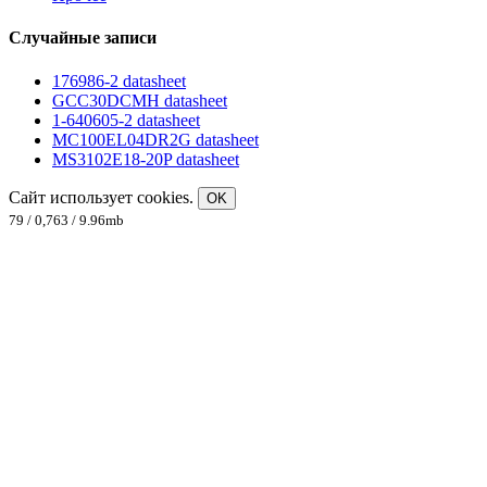
Случайные записи
176986-2 datasheet
GCC30DCMH datasheet
1-640605-2 datasheet
MC100EL04DR2G datasheet
MS3102E18-20P datasheet
Сайт использует cookies.
OK
79 / 0,763 / 9.96mb