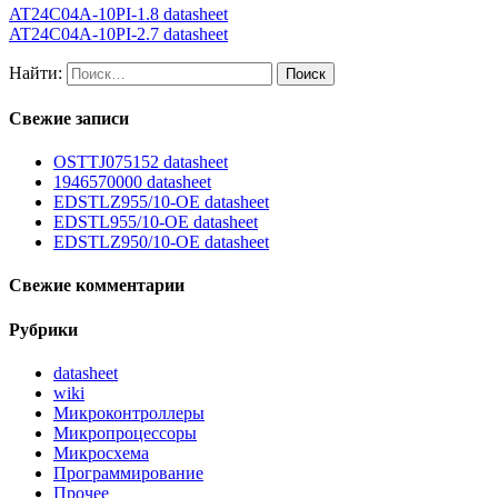
AT24C04A-10PI-1.8 datasheet
AT24C04A-10PI-2.7 datasheet
Найти:
Свежие записи
OSTTJ075152 datasheet
1946570000 datasheet
EDSTLZ955/10-OE datasheet
EDSTL955/10-OE datasheet
EDSTLZ950/10-OE datasheet
Свежие комментарии
Рубрики
datasheet
wiki
Микроконтроллеры
Микропроцессоры
Микросхема
Программирование
Прочее