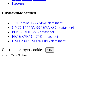
Прочее
Случайные записи
TDC225M035NSE-F datasheet
CY7C1444AV33-167AXCT datasheet
P6KA13HE3/73 datasheet
FK16X7R1C475K datasheet
LMX2347TMX/NOPB datasheet
Сайт использует cookies.
OK
79 / 0,750 / 9.96mb