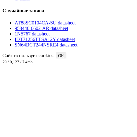
Случайные записи
AT88SC0104CA-SU datasheet
953446-6602-AR datasheet
1N5767 datasheet
IDT71256TTSA12Y datasheet
SN64BCT244NSRE4 datasheet
Сайт использует cookies.
OK
79 / 0,127 / 7.4mb