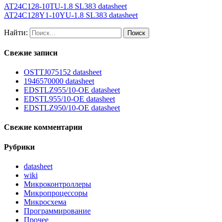
AT24C128-10TU-1.8 SL383 datasheet
AT24C128Y1-10YU-1.8 SL383 datasheet
Найти:
Свежие записи
OSTTJ075152 datasheet
1946570000 datasheet
EDSTLZ955/10-OE datasheet
EDSTL955/10-OE datasheet
EDSTLZ950/10-OE datasheet
Свежие комментарии
Рубрики
datasheet
wiki
Микроконтроллеры
Микропроцессоры
Микросхема
Программирование
Прочее