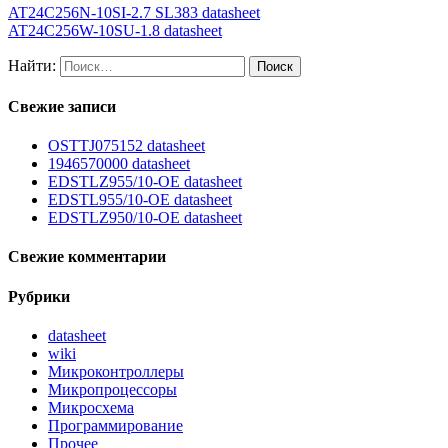
AT24C256N-10SI-2.7 SL383 datasheet
AT24C256W-10SU-1.8 datasheet
Найти:
Свежие записи
OSTTJ075152 datasheet
1946570000 datasheet
EDSTLZ955/10-OE datasheet
EDSTL955/10-OE datasheet
EDSTLZ950/10-OE datasheet
Свежие комментарии
Рубрики
datasheet
wiki
Микроконтроллеры
Микропроцессоры
Микросхема
Программирование
Прочее