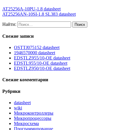
AT25256A-10PU-1.8 datasheet
AT25256AN-10SI-1.8 SL383 datasheet
Найти:
Свежие записи
OSTTJ075152 datasheet
1946570000 datasheet
EDSTLZ955/10-OE datasheet
EDSTL955/10-OE datasheet
EDSTLZ950/10-OE datasheet
Свежие комментарии
Рубрики
datasheet
wiki
Микроконтроллеры
Микропроцессоры
Микросхема
Программирование