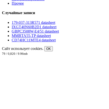
Прочее
Случайные записи
179-037-313R571 datasheet
IXGT40N60B2D1 datasheet
GBPC3508W-E4/51 datasheet
MMBTA55-TP datasheet
CD74HC11MTE4 datasheet
Сайт использует cookies.
OK
79 / 0,820 / 9.96mb