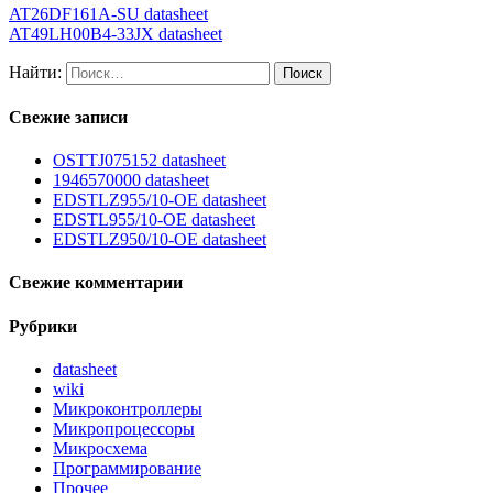
AT26DF161A-SU datasheet
AT49LH00B4-33JX datasheet
Найти:
Свежие записи
OSTTJ075152 datasheet
1946570000 datasheet
EDSTLZ955/10-OE datasheet
EDSTL955/10-OE datasheet
EDSTLZ950/10-OE datasheet
Свежие комментарии
Рубрики
datasheet
wiki
Микроконтроллеры
Микропроцессоры
Микросхема
Программирование
Прочее