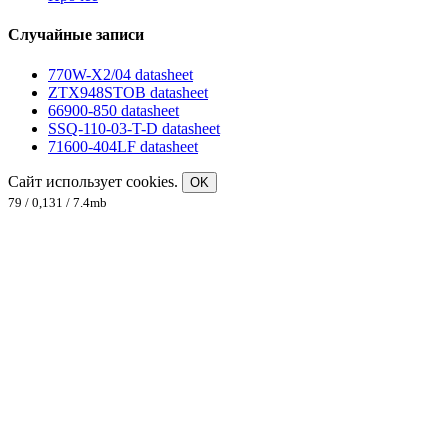
Случайные записи
770W-X2/04 datasheet
ZTX948STOB datasheet
66900-850 datasheet
SSQ-110-03-T-D datasheet
71600-404LF datasheet
Сайт использует cookies.
OK
79 / 0,131 / 7.4mb