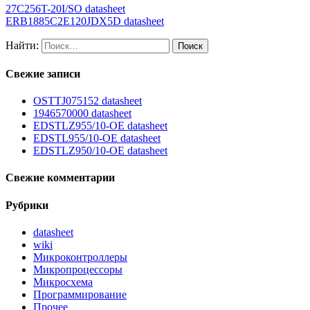
27C256T-20I/SO datasheet
ERB1885C2E120JDX5D datasheet
Найти:
Свежие записи
OSTTJ075152 datasheet
1946570000 datasheet
EDSTLZ955/10-OE datasheet
EDSTL955/10-OE datasheet
EDSTLZ950/10-OE datasheet
Свежие комментарии
Рубрики
datasheet
wiki
Микроконтроллеры
Микропроцессоры
Микросхема
Программирование
Прочее