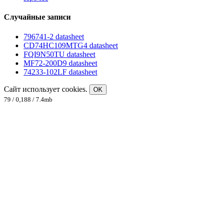
Случайные записи
796741-2 datasheet
CD74HC109MTG4 datasheet
FQI9N50TU datasheet
MF72-200D9 datasheet
74233-102LF datasheet
Сайт использует cookies.
OK
79 / 0,188 / 7.4mb