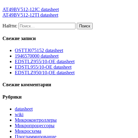
AT49BV512-12JC datasheet
AT49BV512-12TI datasheet
Найти:
Свежие записи
OSTTJ075152 datasheet
1946570000 datasheet
EDSTLZ955/10-OE datasheet
EDSTL955/10-OE datasheet
EDSTLZ950/10-OE datasheet
Свежие комментарии
Рубрики
datasheet
wiki
Микроконтроллеры
Микропроцессоры
Микросхема
Программирование