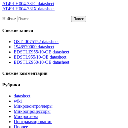
AT49LH004-33JC datasheet
AT49LH004-33JX datasheet
Найти:
Свежие записи
OSTTJ075152 datasheet
1946570000 datasheet
EDSTLZ955/10-OE datasheet
EDSTL955/10-OE datasheet
EDSTLZ950/10-OE datasheet
Свежие комментарии
Рубрики
datasheet
wiki
Микроконтроллеры
Микропроцессоры
Микросхема
Программирование
Прочее