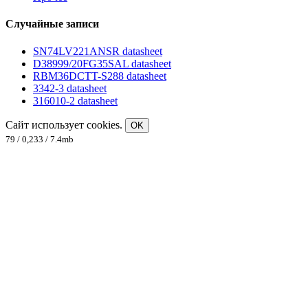
Случайные записи
SN74LV221ANSR datasheet
D38999/20FG35SAL datasheet
RBM36DCTT-S288 datasheet
3342-3 datasheet
316010-2 datasheet
Сайт использует cookies.
OK
79 / 0,233 / 7.4mb