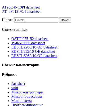
AT93C46-10PI datasheet
AT49F512-70JI datasheet
Найти:
Свежие записи
OSTTJ075152 datasheet
1946570000 datasheet
EDSTLZ955/10-OE datasheet
EDSTL955/10-OE datasheet
EDSTLZ950/10-OE datasheet
Свежие комментарии
Рубрики
datasheet
wiki
Микроконтроллеры
Микропроцессоры
Микросхема
Программирование