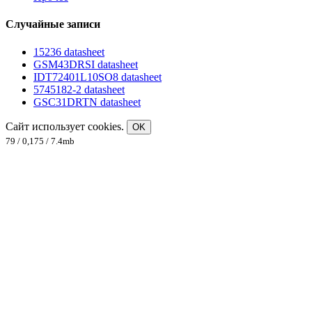
Случайные записи
15236 datasheet
GSM43DRSI datasheet
IDT72401L10SO8 datasheet
5745182-2 datasheet
GSC31DRTN datasheet
Сайт использует cookies.
OK
79 / 0,175 / 7.4mb