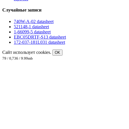
Случайные записи
740W-A-02 datasheet
521148-1 datasheet
1-66099-5 datasheet
EBC05DRTF-S13 datasheet
172-037-181L031 datasheet
Сайт использует cookies.
OK
79 / 0,736 / 9.99mb