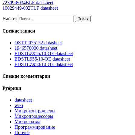
72309-8034BLF datasheet
10029449-002TLF datasheet
Найти:
Свежие записи
OSTTJ075152 datasheet
1946570000 datasheet
EDSTLZ955/10-OE datasheet
EDSTL955/10-OE datasheet
EDSTLZ950/10-OE datasheet
Свежие комментарии
Рубрики
datasheet
wiki
Микроконтроллеры
Микропроцессоры
Микросхема
Программирование
Прочее