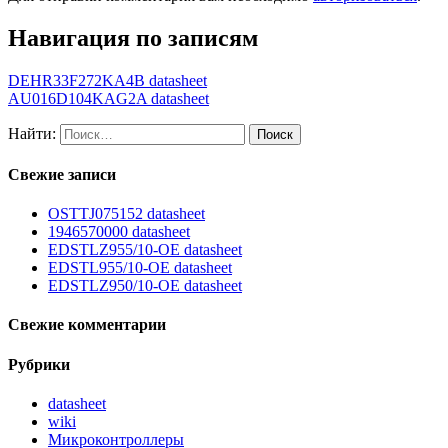
Навигация по записям
DEHR33F272KA4B datasheet
AU016D104KAG2A datasheet
Найти:
Свежие записи
OSTTJ075152 datasheet
1946570000 datasheet
EDSTLZ955/10-OE datasheet
EDSTL955/10-OE datasheet
EDSTLZ950/10-OE datasheet
Свежие комментарии
Рубрики
datasheet
wiki
Микроконтроллеры