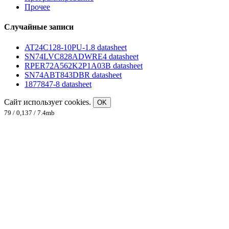
Прочее
Случайные записи
AT24C128-10PU-1.8 datasheet
SN74LVC828ADWRE4 datasheet
RPER72A562K2P1A03B datasheet
SN74ABT843DBR datasheet
1877847-8 datasheet
Сайт использует cookies.
OK
79 / 0,137 / 7.4mb