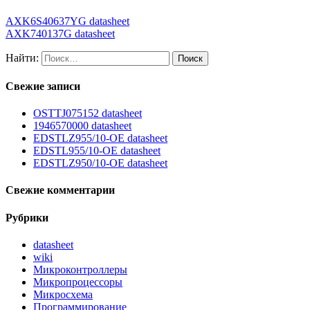
AXK6S40637YG datasheet
AXK740137G datasheet
Найти:
Свежие записи
OSTTJ075152 datasheet
1946570000 datasheet
EDSTLZ955/10-OE datasheet
EDSTL955/10-OE datasheet
EDSTLZ950/10-OE datasheet
Свежие комментарии
Рубрики
datasheet
wiki
Микроконтроллеры
Микропроцессоры
Микросхема
Программирование