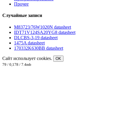
Прочее
Случайные записи
M83723/76W1020N datasheet
IDT71V124SA20YG8 datasheet
DLCBS-3-19 datasheet
1475A datasheet
170332K630BB datasheet
Сайт использует cookies.
OK
79 / 0,178 / 7.4mb