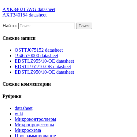
AXK840215WG datasheet
AXT340154 datasheet
Найти:
Свежие записи
OSTTJ075152 datasheet
1946570000 datasheet
EDSTLZ955/10-OE datasheet
EDSTL955/10-OE datasheet
EDSTLZ950/10-OE datasheet
Свежие комментарии
Рубрики
datasheet
wiki
Микроконтроллеры
Микропроцессоры
Микросхема
Программирование