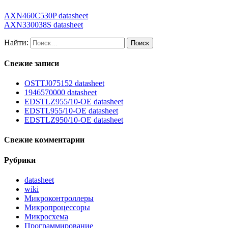
AXN460C530P datasheet
AXN330038S datasheet
Найти:
Свежие записи
OSTTJ075152 datasheet
1946570000 datasheet
EDSTLZ955/10-OE datasheet
EDSTL955/10-OE datasheet
EDSTLZ950/10-OE datasheet
Свежие комментарии
Рубрики
datasheet
wiki
Микроконтроллеры
Микропроцессоры
Микросхема
Программирование