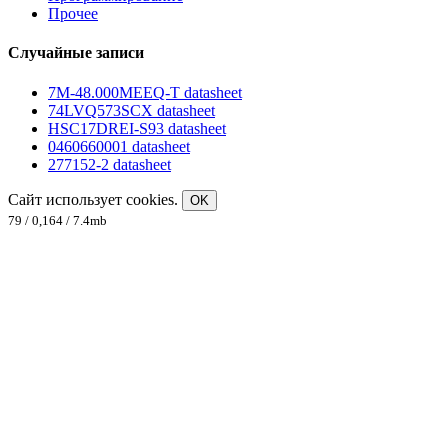
Прочее
Случайные записи
7M-48.000MEEQ-T datasheet
74LVQ573SCX datasheet
HSC17DREI-S93 datasheet
0460660001 datasheet
277152-2 datasheet
Сайт использует cookies.
OK
79 / 0,164 / 7.4mb