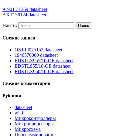
91901-31369 datasheet
AXT136124 datasheet
Найти:
Свежие записи
OSTTJ075152 datasheet
1946570000 datasheet
EDSTLZ955/10-OE datasheet
EDSTL955/10-OE datasheet
EDSTLZ950/10-OE datasheet
Свежие комментарии
Рубрики
datasheet
wiki
Микроконтроллеры
Микропроцессоры
Микросхема
Программирование